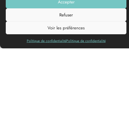
Facilities and services
Projection room
Payment methods accepted
Cheques
Species
You may also like
nearby...
Festivals And Events