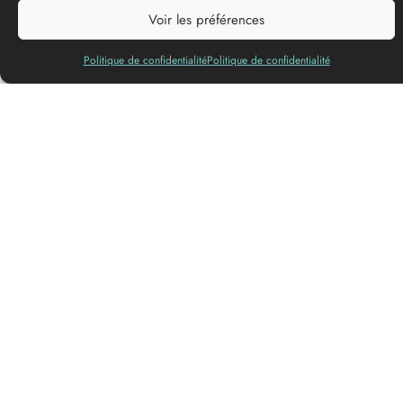
Voir les préférences
Languages spoken
Politique de confidentialité
Politique de confidentialité
Set off to explore the Garonne and the Garonne Canal aboard
the Bateaux de Garonne. A range of cruises lasting one hour
are available, departing from Couthures-sur-Garonne and Le
Mas d’Agenais. You can purchase a ‘100% Garonne’
combined ticket to visit the Fous de Garonne site and for boat
trips departing from Couthures-sur-Garonne.
Book online
Pets allowed