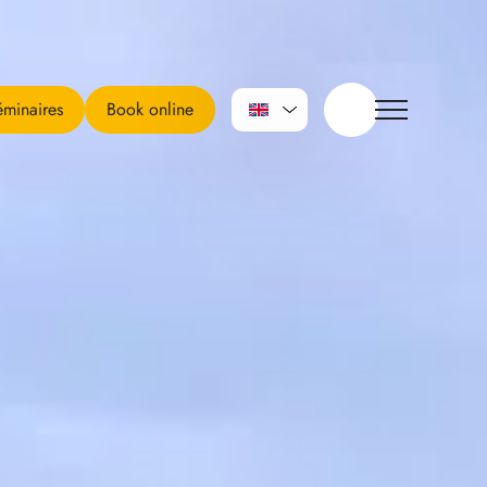
minaires
Book online