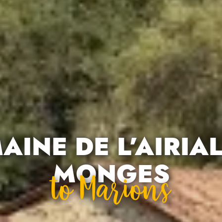
INE DE L’AIRIA
MONGES
To Marions