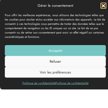
Gérer le consentement
Pour offrir les meilleures expériences, nous utilisons des technologies telles que
les cookies pour stocker et/ou accéder aux informations des appareils. Le fait de
consentir à ces technologies nous permettra de traiter des données telles que le
comportement de navigation ou les ID uniques sur ce site. Le fait de ne pas
consentir ou de retirer son consentement peut avoir un effet négatif sur certaines
caractéristiques et fonctions.
PHOTO GALLERY
Accepter
Add to my list
Refuser
Voir les préférences
Languages spoken
Politique de confidentialité
Politique de confidentialité
A pleasant stopover to enjoy Cadillac, its heritage, its market
and its walks, leaving the car in the car park.