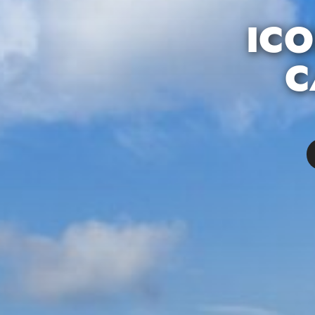
ICO
C