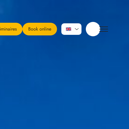
minaires
Book online