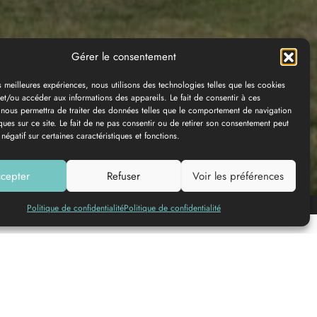
Gérer le consentement
es meilleures expériences, nous utilisons des technologies telles que les cookies
et/ou accéder aux informations des appareils. Le fait de consentir à ces
 nous permettra de traiter des données telles que le comportement de navigation
ques sur ce site. Le fait de ne pas consentir ou de retirer son consentement peut
 négatif sur certaines caractéristiques et fonctions.
cepter
Refuser
Voir les préférences
Add to my list
Politique de confidentialité
Politique de confidentialité
ETAPE 1
The Royal Castle of Cazeneuve
The shadow of Queen Margot still looms over this
estate of the Kings of Navarre. Built in the 11th