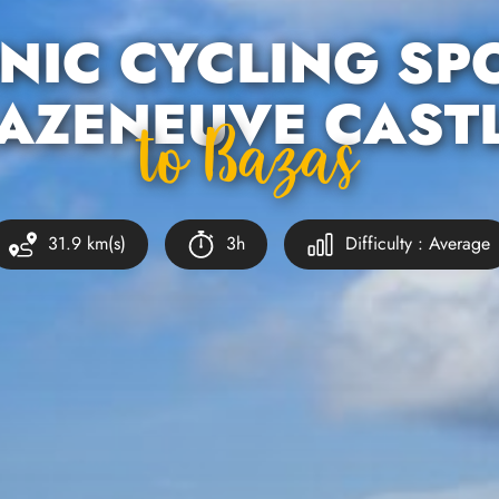
NIC CYCLING SP
AZENEUVE CAST
To Bazas
31.9 km(s)
3h
Difficulty : Average