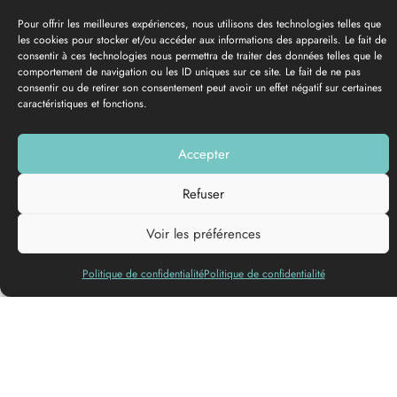
This fun and educational trail allows children aged 6 to 12 and
their families to wander through the medieval village of Rions.
By solving puzzles and riddles, they will discover a fortified
gateway, a Romanesque church, part of the citadel, Charles
VII’s cave, etc. They will then be able to familiarise themselves
with medieval architectural vocabulary. Once they’ve solved
the riddle hunt, each little explorer will be met at the Tourist
Office for a surprise…
.
Pets allowed
You may also like