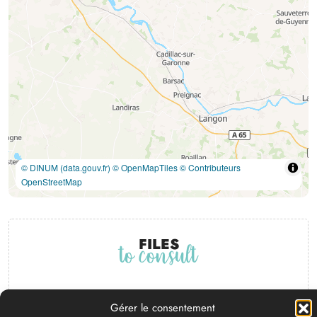
© DINUM (data.gouv.fr)
© OpenMapTiles
© Contributeurs
OpenStreetMap
Files
to consult
Download the file