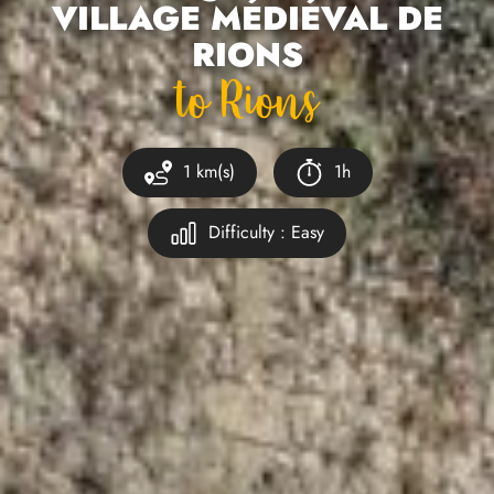
VILLAGE MÉDIÉVAL DE
RIONS
To Rions
1 km(s)
1h
Difficulty : Easy