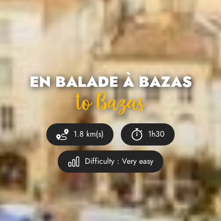
EN BALADE À BAZAS
To Bazas
1.8 km(s)
1h30
Difficulty : Very easy