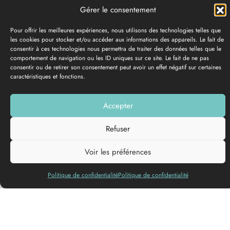
Gérer le consentement
Pour offrir les meilleures expériences, nous utilisons des technologies telles que
les cookies pour stocker et/ou accéder aux informations des appareils. Le fait de
consentir à ces technologies nous permettra de traiter des données telles que le
comportement de navigation ou les ID uniques sur ce site. Le fait de ne pas
consentir ou de retirer son consentement peut avoir un effet négatif sur certaines
caractéristiques et fonctions.
PHOTO GALLERY
Accepter
Add to my list
Refuser
Voir les préférences
Politique de confidentialité
Politique de confidentialité
The Boudon vineyard is located in the heart of Entre-deux-Mers.
Covering 30 hectares, this vineyard produces an average of
150,000 bottles. A pioneer since 1963, the vineyard is
managed according to the principles of organic farming.