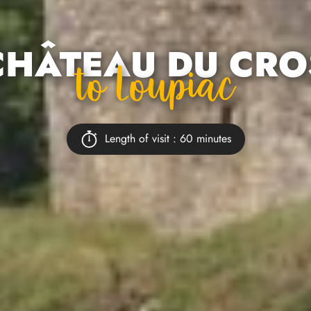
CHÂTEAU DU CRO
To Loupiac
Length of visit : 60 minutes