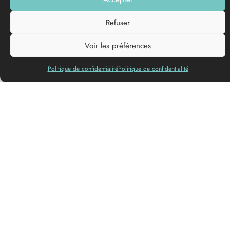
Add to my list
Refuser
Voir les préférences
Languages spoken
Politique de confidentialité
Politique de confidentialité
Family leisure park.
Multi-activities, aerial games, trampoline nets, tree houses,
small accrobranche without harness…
Various ground games: Breton shuffleboard, ring games,
croquet, archery, old wooden games, trampoline, mini golf,
…..
In addition: Outdoor laser games
Accessible to people with reduced
mobility