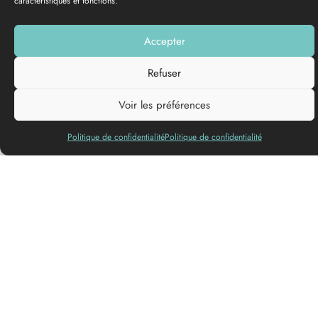
caractéristiques et fonctions.
GALERÍA DE FOTOS
Añadir a mi lista
Accepter
Refuser
Lenguas
Voir les préférences
habladas
Politique de confidentialité
Politique de confidentialité
Venga a recorrer el Ciron en sus gargantas calcáreas en canoa
o kayak (medio día o día completo) para disfrutar de
agradables paseos en familia o con amigos.
En estas gargantas se esconde un tesoro con reflejos a veces
brillantes, a veces cobrizos… Más antiguo que la cueva de
Lascaux (¡¡40 000 años!!). El bosque de hayas del valle del
Ciron.
Venga también a descubrir la escuela de remo, abierta todo el
año. Allí aprenderá todo tipo de disciplinas, como kayak
freestyle, kayak polo, kayak de descenso, slalom y muchas
otras.