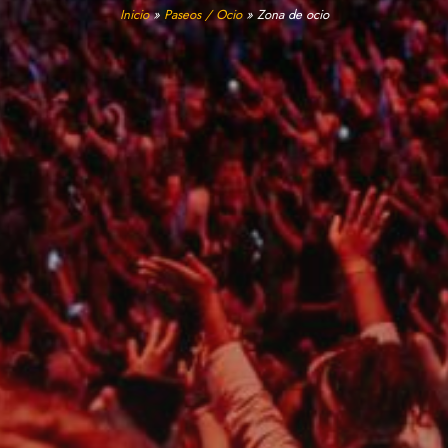
Inicio
»
Paseos / Ocio
»
Zona de ocio