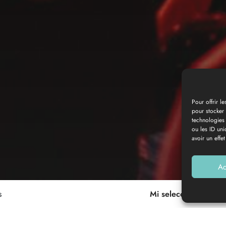
Pour offrir l
pour stocker 
technologies
ou les ID uni
avoir un effet
Ac
pa
s
Mi selección (0)