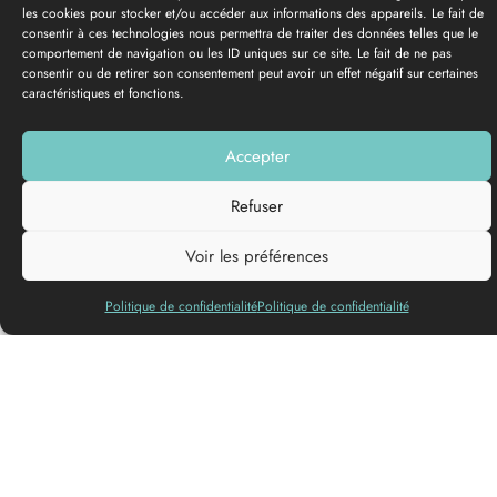
les cookies pour stocker et/ou accéder aux informations des appareils. Le fait de
consentir à ces technologies nous permettra de traiter des données telles que le
comportement de navigation ou les ID uniques sur ce site. Le fait de ne pas
consentir ou de retirer son consentement peut avoir un effet négatif sur certaines
caractéristiques et fonctions.
Accepter
Añadir a mi lista
Refuser
Voir les préférences
Con la estación La Bulle Verte, emprenda una escapada en
Politique de confidentialité
Politique de confidentialité
bicicleta por el corazón de los viñedos bordeleses, entre
encuentros auténticos, paisajes excepcionales y paradas
gastronómicas. Una experiencia gratuita, sensorial y sostenible
para explorar los tesoros de la Gironda Meridional de una
forma diferente.
Descubra los viñedos de Burdeos
.