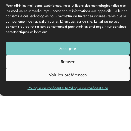
Pour offrir les meilleures expériences, nous utilisons des technologies telles que
les cookies pour stocker et/ou accéder aux informations des appareils. Le fait de
consentir à ces technologies nous permettra de traiter des données telles que le
comportement de navigation ou les ID uniques sur ce site. Le fait de ne pas
consentir ou de retirer son consentement peut avoir un effet négatif sur certaines
caractéristiques et fonctions.
GALERÍA DE FOTOS
Accepter
Añadir a mi lista
Refuser
Voir les préférences
Lenguas
habladas
Politique de confidentialité
Politique de confidentialité
En el corazón de las Landas Girondinas, venga a descubrir o
redescubrir el placer de la equitación al aire libre. Podrá
elegir entre sesiones de iniciación, descubrimiento, paseos,
juegos ecuestres y hermosas salidas por las Landas y alrededor
de los lagos de Hostens, en función de su nivel y sus deseos.