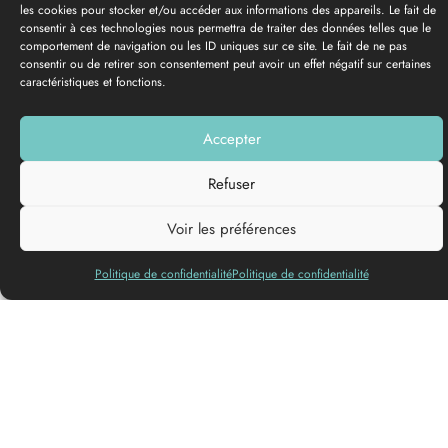
les cookies pour stocker et/ou accéder aux informations des appareils. Le fait de
consentir à ces technologies nous permettra de traiter des données telles que le
comportement de navigation ou les ID uniques sur ce site. Le fait de ne pas
consentir ou de retirer son consentement peut avoir un effet négatif sur certaines
caractéristiques et fonctions.
Accepter
Añadir a mi lista
Refuser
Voir les préférences
Aproveche para hacer una parada en el Château du Payre y
Politique de confidentialité
Politique de confidentialité
descubrir sus vinos. La explotación se transmite de madres a
hijas desde hace cinco generaciones. Hoy en día, Valérie
Labrousse gestiona la explotación de 40 hectáreas que se
divide entre Burdeos, Cadillac Côtes de Bordeaux y Cadillac.
Una acogida para autocaravanas recomendada por «France
Passion».