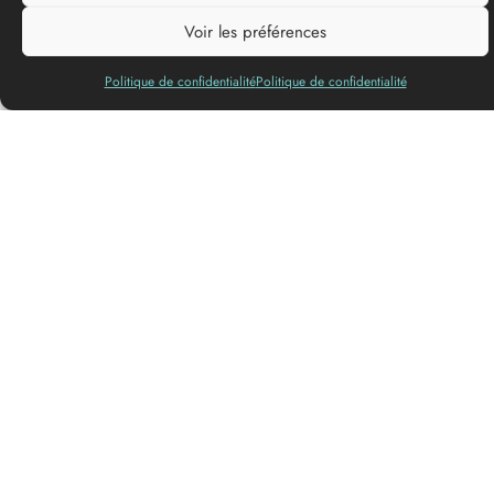
Lenguas
habladas
Voir les préférences
Politique de confidentialité
Politique de confidentialité
Sylvie y Alain estarán encantados de recibirle en su viñedo y
de presentarle la denominación Graves, los productos locales
y la región Sud-Gironde. 10 parcelas. Duchas y cocina.
Lavadoras y secadoras a su disposición.
Parcelas para tiendas.
Se admiten mascotas
Tipo
de alojamiento