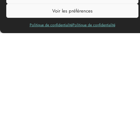
Lenguas
habladas
Voir les préférences
Politique de confidentialité
Politique de confidentialité
La Maison du Sauternes es una asociación de viticultores
creada en 1979 en el corazón de Sauternes.
La boutique ofrece una selección de vinos dulces a precios de
château.
Visite la mayor bodega de Sauternes del mundo y deguste
gratuitamente una gama única de vinos de Sauternes y Barsac.
Se admiten mascotas
Accesible para personas con
movilidad reducida