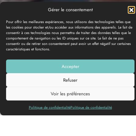
Gérer le consentement
Pour offrir les meilleures expériences, nous utilisons des technologies telles que
les cookies pour stocker et/ou accéder aux informations des appareils. Le fait de
consentir à ces technologies nous permettra de traiter des données telles que le
comportement de navigation ou les ID uniques sur ce site. Le fait de ne pas
consentir ou de retirer son consentement peut avoir un effet négatif sur certaines
caractéristiques et fonctions.
Accepter
Añadir a mi lista
Refuser
Voir les préférences
«Si mis expediciones tuvieran un único objetivo, sería este:
Politique de confidentialité
Politique de confidentialité
Demostrar que el vínculo con la naturaleza es la única forma
que tiene el ser humano de salvarse.
He pasado la mitad de mi vida atravesando bosques, desiertos