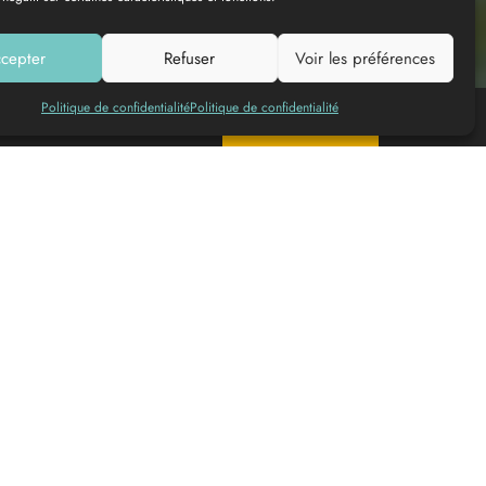
cepter
Refuser
Voir les préférences
Politique de confidentialité
Politique de confidentialité
Añadir a mi lista
Reservar en línea
© DINUM (data.gouv.fr)
© OpenMapTiles
© Contributeurs
OpenStreetMap
Datos
de contacto
Port de Barsac
33720
BARSAC
+33 5 56 63 68 00
contact@lagirondedusud.com