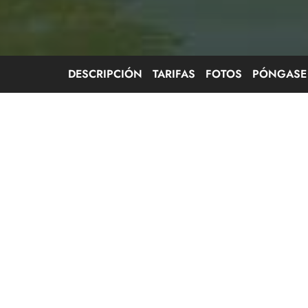
DESCRIPCIÓN
TARIFAS
FOTOS
PÓNGASE
Lenguas
habladas
Disfrute de un descenso en canoa único, acompaña
Kayak Bommes Nautique). Nos vemos en el puerto d
Cadillac. Observación desde las orillas del fenóme
Garona (coeficiente 101).
A lo largo de la navegación, el guía le hablará de l
y responderá a todas sus preguntas.
Cadillac-Barsac (5 km) durante aproximadamente 1