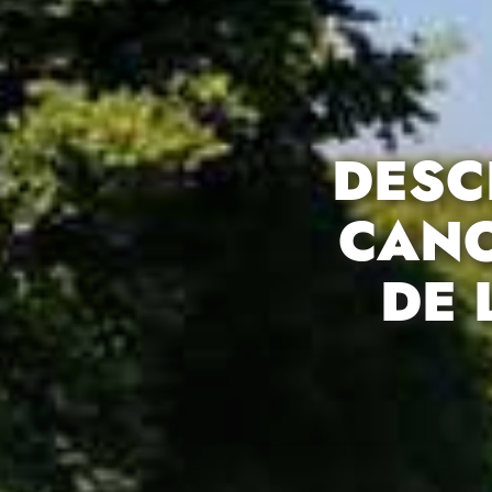
DESC
CANO
DE 