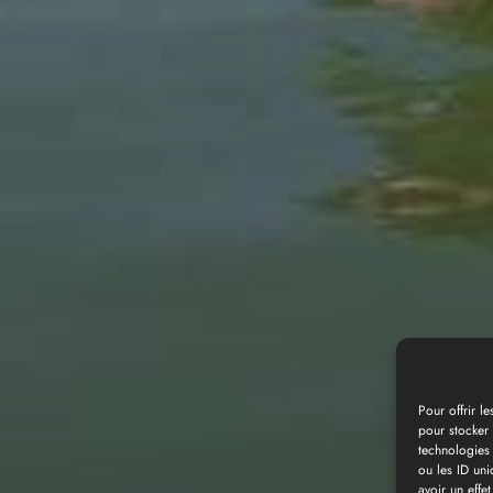
Pour offrir l
pour stocker 
technologies
Galería de fotos
ou les ID uni
avoir un effet