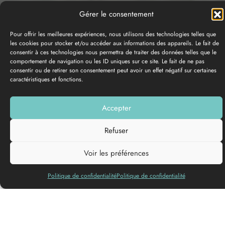
Gérer le consentement
Pour offrir les meilleures expériences, nous utilisons des technologies telles que
les cookies pour stocker et/ou accéder aux informations des appareils. Le fait de
consentir à ces technologies nous permettra de traiter des données telles que le
comportement de navigation ou les ID uniques sur ce site. Le fait de ne pas
consentir ou de retirer son consentement peut avoir un effet négatif sur certaines
caractéristiques et fonctions.
GALERÍA DE FOTOS
Accepter
Añadir a mi lista
Refuser
Voir les préférences
Atracado en el Garona durante su escala en Cadillac, el MS
Politique de confidentialité
Politique de confidentialité
Cyrano de Bergerac invita a descubrir el elegante mundo de
los cruceros fluviales en el corazón de los viñedos de
Burdeos. Este barco de 5 anclas de la compañía Croisi
Europe combina comodidad, refinamiento y cordialidad en un
ambiente acogedor inspirado en los colores del suroeste.