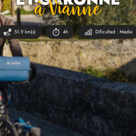
À Vianne
51.9 km(s)
4h
Dificultad : Media