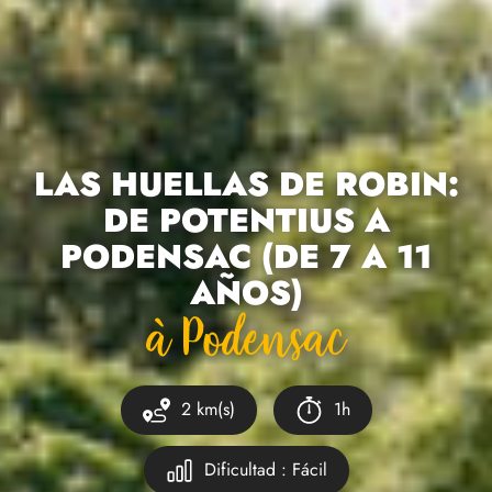
LAS HUELLAS DE ROBIN:
DE POTENTIUS A
PODENSAC (DE 7 A 11
AÑOS)
À Podensac
2 km(s)
1h
Dificultad : Fácil