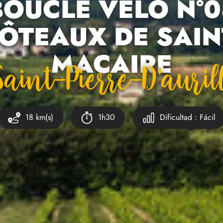
BOUCLE VÉLO N°0
ÔTEAUX DE SAIN
MACAIRE
 Saint-Pierre-D'auril
18 km(s)
1h30
Dificultad : Fácil