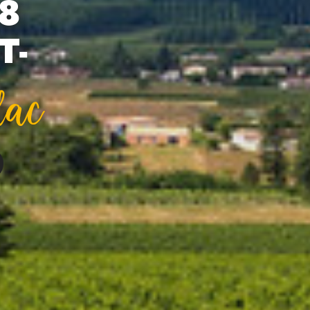
8
T-
lac