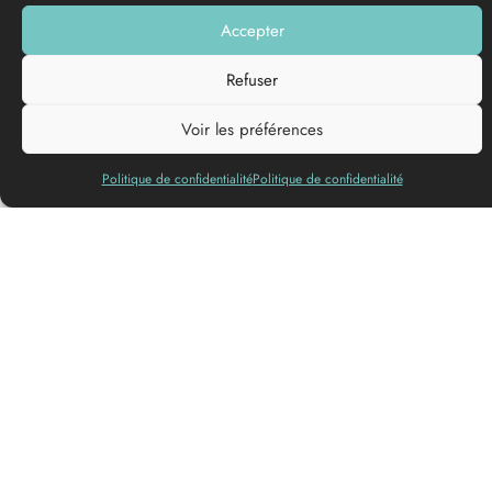
PHOTO GALLERY
Accepter
Add to my list
Refuser
Voir les préférences
Languages spoken
Politique de confidentialité
Politique de confidentialité
New jump: Trampoline 100% made in France! We offer a
range of activities for children, teenagers and adults. For all
your events, birthdays, seminars, group evenings, various
meetings, choose something new and come and discover a
unique concept. Flying, bouncing, jumping&#8230 everything
is done to give you maximum pleasure and thrills!