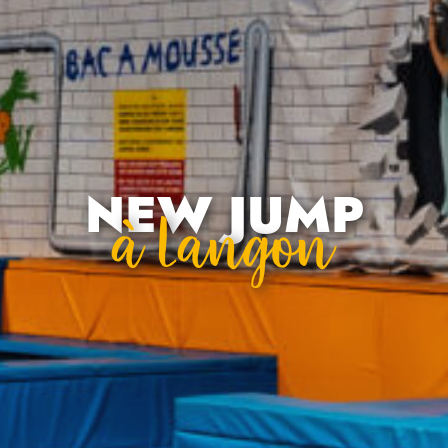
NEW JUMP
À Langon