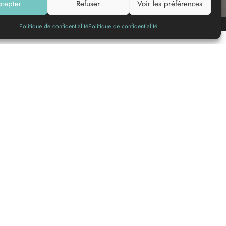
cepter
Refuser
Voir les préférences
Añadir a mi lista
Politique de confidentialité
Politique de confidentialité
© DINUM (data.gouv.fr)
© OpenMapTiles
© Contributeurs
OpenStreetMap
Datos
de contacto
New Jump
1 lot Pied Mourteau
Zone de loisirs
33210
LANGON
+33 5 57 36 78 71
+33 6 62 37 57 50
langon.contact@newjump.com
langon@newjump.com