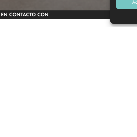
Ac
 EN CONTACTO CON
ecemos una gama de actividades para niños, adolescentes y
rios, veladas en grupo, reuniones diversas, elija algo nuevo
tar, saltar&#8230 ¡todo está hecho para proporcionarle el
 y horarios
apertura