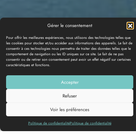
Gérer le consentement
Pour offrir les meilleures expériences, nous utilisons des technologies telles que
les cookies pour stocker et/ou accéder aux informations des appareils. Le fait de
consentir à ces technologies nous permettra de traiter des données telles que le
comportement de navigation ou les ID uniques sur ce site. Le fait de ne pas
consentir ou de retirer son consentement peut avoir un effet négatif sur certaines
caractéristiques et fonctions.
PHOTO GALLERY
Accepter
Add to my list
Refuser
Voir les préférences
Politique de confidentialité
Politique de confidentialité
Whether you’re a nature lover, history buff or simply curious,
discover the Garonne in all its glory through a three-day