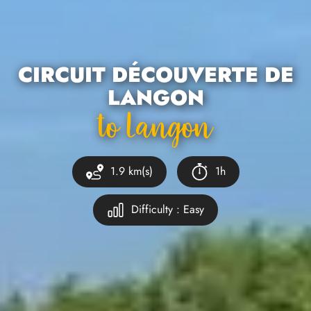
CIRCUIT DÉCOUVERTE DE
LANGON
To Langon
1.9 km(s)
1h
Difficulty : Easy