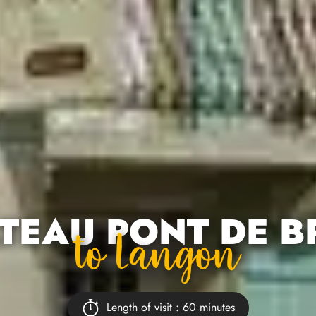
TEAU PONT DE B
To Langon
Length of visit : 60 minutes