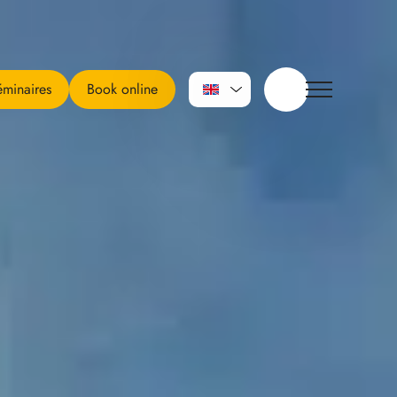
minaires
Book online