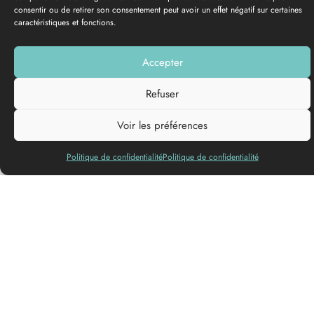
consentir ou de retirer son consentement peut avoir un effet négatif sur certaines
caractéristiques et fonctions.
GALERÍA DE FOTOS
Accepter
Añadir a mi lista
Refuser
Lenguas
Voir les préférences
habladas
Politique de confidentialité
Politique de confidentialité
Calidad en lugar de cantidad.
Grupos reducidos, servicios de calidad y personalizados.
Accro d’aventures recorre los bosques ofreciendo a pequeños
grupos la posibilidad de probar la escalada de árboles.
Accro d’aventures también organiza búsquedas del tesoro,
actividades en la naturaleza y culturales y cursos de escalada
de árboles.