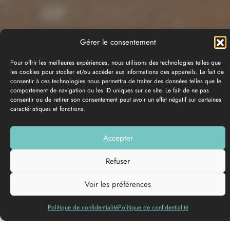
Gérer le consentement
Pour offrir les meilleures expériences, nous utilisons des technologies telles que
les cookies pour stocker et/ou accéder aux informations des appareils. Le fait de
consentir à ces technologies nous permettra de traiter des données telles que le
comportement de navigation ou les ID uniques sur ce site. Le fait de ne pas
consentir ou de retirer son consentement peut avoir un effet négatif sur certaines
caractéristiques et fonctions.
PHOTO GALLERY
Accepter
Add to my list
Refuser
Voir les préférences
Politique de confidentialité
Politique de confidentialité
The joy of sketching, shaping and creating lies at the heart of
the workshop programme. The papier-mâché area allows you