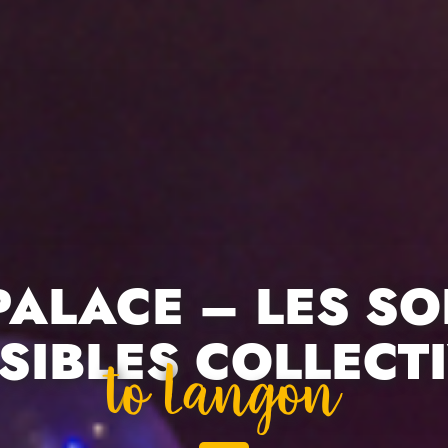
PALACE – LES S
SIBLES COLLECT
To Langon