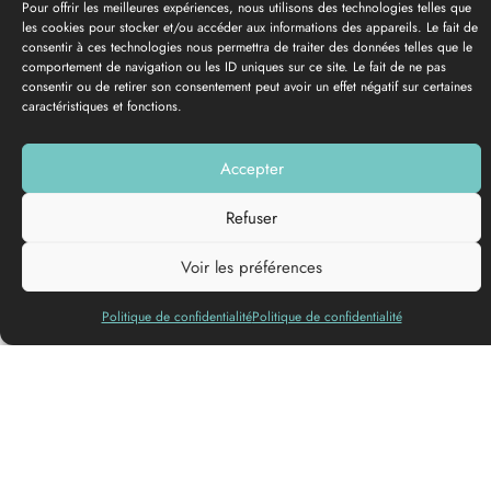
Pour offrir les meilleures expériences, nous utilisons des technologies telles que
les cookies pour stocker et/ou accéder aux informations des appareils. Le fait de
consentir à ces technologies nous permettra de traiter des données telles que le
comportement de navigation ou les ID uniques sur ce site. Le fait de ne pas
consentir ou de retirer son consentement peut avoir un effet négatif sur certaines
caractéristiques et fonctions.
PHOTO GALLERY
Accepter
Add to my list
Refuser
Voir les préférences
Languages spoken
Politique de confidentialité
Politique de confidentialité
Opening
dates and times
From 02/01/2026 at 31/12/2026