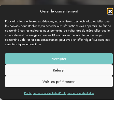
Gérer le consentement
Pour offrir les meilleures expériences, nous utilisons des technologies telles que
les cookies pour stocker et/ou accéder aux informations des appareils. Le fait de
consentir à ces technologies nous permettra de traiter des données telles que le
comportement de navigation ou les ID uniques sur ce site. Le fait de ne pas
GALERÍA DE FOTOS
consentir ou de retirer son consentement peut avoir un effet négatif sur certaines
caractéristiques et fonctions.
Añadir a mi lista
Accepter
Lenguas
Refuser
habladas
Voir les préférences
Politique de confidentialité
Politique de confidentialité
Bienestar, relajación y degustaciones te esperan en esta casa
de viticultores del siglo XVIII, situada en el corazón de los
viñedos de Graves, Barsac y Sauternes.