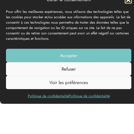
Pour offrir les meilleures expériences, nous utilisons des technologies telles que
les cookies pour stocker et/ou accéder aux informations des appareils. Le fait de
consentir à ces technologies nous permettra de traiter des données telles que le
comportement de navigation ou les ID uniques sur ce site. Le fait de ne pas
consentir ou de retirer son consentement peut avoir un effet négatif sur certaines
caractéristiques et fonctions.
Accepter
GALERIE PHOTOS
Refuser
Ajouter à ma liste
Voir les préférences
Langues
Politique de confidentialité
Politique de confidentialité
parlées
Plus vaste région française, la Nouvelle-Aquitaine est aussi
diverse que surprenante. Nature, grands espaces, villes