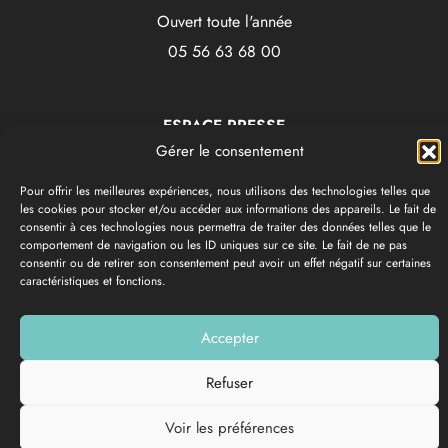
Ouvert toute l'année
05 56 63 68 00
ESPACE PRESSE
BROCHURES
Gérer le consentement
LA GIRONDE DU SUD
Pour offrir les meilleures expériences, nous utilisons des technologies telles que
GROUPES – AFFAIRES
les cookies pour stocker et/ou accéder aux informations des appareils. Le fait de
COMMENT VENIR
consentir à ces technologies nous permettra de traiter des données telles que le
comportement de navigation ou les ID uniques sur ce site. Le fait de ne pas
consentir ou de retirer son consentement peut avoir un effet négatif sur certaines
caractéristiques et fonctions.
CRÉATION COM TOGETHER
LA GIRONDE DU SUD 2026
TOUS DROITS RÉSERVÉS
MENTIONS LÉGALES
POLITIQUE DE CONFIDENTIALITÉ
Accepter
Refuser
Voir les préférences