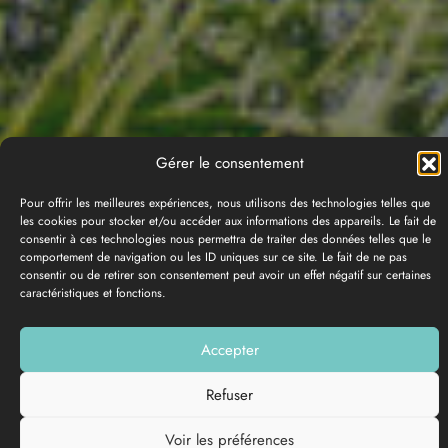
Gérer le consentement
Pour offrir les meilleures expériences, nous utilisons des technologies telles que
les cookies pour stocker et/ou accéder aux informations des appareils. Le fait de
consentir à ces technologies nous permettra de traiter des données telles que le
comportement de navigation ou les ID uniques sur ce site. Le fait de ne pas
© DINUM (data.gouv.fr)
© OpenMapTiles
© Contributeurs
consentir ou de retirer son consentement peut avoir un effet négatif sur certaines
OpenStreetMap
caractéristiques et fonctions.
7 sur 7
résultats
Ma sélection (0)
Accepter
7
offres
Refuser
Voir les préférences