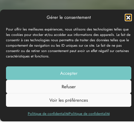
Gérer le consentement
© DINUM (data.gouv.fr)
© OpenMapTiles
© Contributeurs
OpenStreetMap
Pour offrir les meilleures expériences, nous utilisons des technologies telles que
les cookies pour stocker et/ou accéder aux informations des appareils. Le fait de
consentir à ces technologies nous permettra de traiter des données telles que le
19 sur 19
résultats
Ma sélection (0)
comportement de navigation ou les ID uniques sur ce site. Le fait de ne pas
consentir ou de retirer son consentement peut avoir un effet négatif sur certaines
caractéristiques et fonctions.
19
offres
Accepter
Refuser
Voir les préférences
Politique de confidentialité
Politique de confidentialité
8