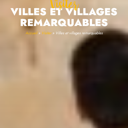
Visiter
VILLES ET VILLAGES
REMARQUABLES
Accueil
»
Visiter
»
Villes et villages remarquables