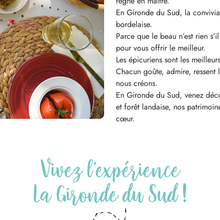
règne en maître.
En Gironde du Sud, la convivial
bordelaise.
Parce que le beau n’est rien s’il
pour vous offrir le meilleur.
Les épicuriens sont les meilleu
Chacun goûte, admire, ressent 
nous créons.
En Gironde du Sud, venez décou
et forêt landaise, nos patrimoi
cœur.
Vivez l’expérience
La Gironde du Sud !