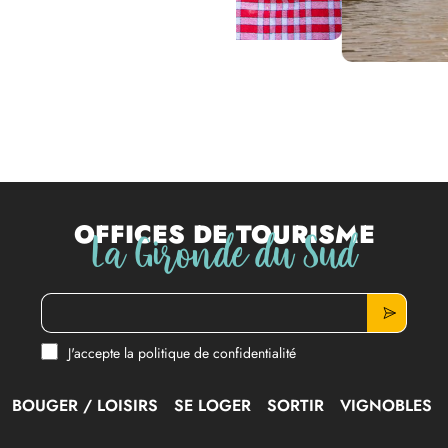
Previous
Offices de tourisme
La Gironde du Sud
J'accepte la politique de confidentialité
BOUGER / LOISIRS
SE LOGER
SORTIR
VIGNOBLES