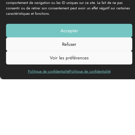
comportement de navigation ou les ID uniques sur ce site. Le fait de ne pas
consentir ou de retirer son consentement peut avoir un effet négatif sur certaines
caractéristiques et fonctions.
GALERIE PHOTOS
Accepter
Ajouter à ma liste
Refuser
Voir les préférences
Langues
parlées
Politique de confidentialité
Politique de confidentialité
Domaine en viticulture durable (Terra Vitis et HVE 4)
Emplacement au choix en fonction du temps, à l’ombre, au
soleil, au pied des vignes ou face au chai.
L’accueil familial sera simple et convivial.
Visite et/ou dégustation possibles à votre convenance.