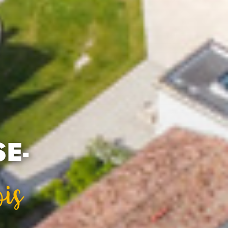
E-
is