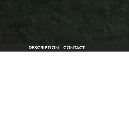
DESCRIPTION
CONTACT
Sardine evening organised by the Rions festival c
More information to follow…
Dates