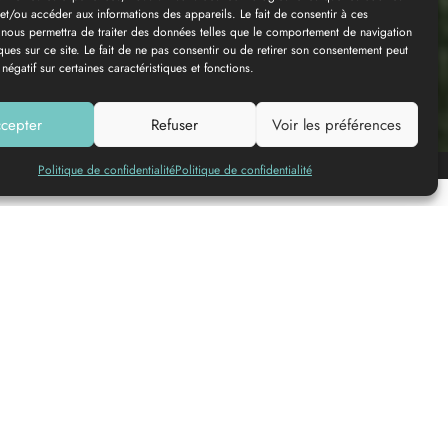
et/ou accéder aux informations des appareils. Le fait de consentir à ces
 nous permettra de traiter des données telles que le comportement de navigation
ques sur ce site. Le fait de ne pas consentir ou de retirer son consentement peut
 négatif sur certaines caractéristiques et fonctions.
cepter
Refuser
Voir les préférences
Add to my list
Politique de confidentialité
Politique de confidentialité
© DINUM (data.gouv.fr)
© OpenMapTiles
© Contributeurs
OpenStreetMap
Contact
details
Place d'Armes
33410
RIONS