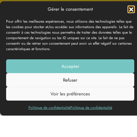
Gérer le consentement
Pour offrir les meilleures expériences, nous utilisons des technologies telles que
les cookies pour stocker et/ou accéder aux informations des appareils. Le fait de
consentir à ces technologies nous permettra de traiter des données telles que le
comportement de navigation ou les ID uniques sur ce site. Le fait de ne pas
consentir ou de retirer son consentement peut avoir un effet négatif sur certaines
caractéristiques et fonctions.
Accepter
GALERIE PHOTOS
Refuser
Ajouter à ma liste
Voir les préférences
Politique de confidentialité
Politique de confidentialité
Comme chaque mercredi matin, les allées Saint Michel de
Grignols se parent de mille senteurs à l’occasion de son
marché hebdomadaire.