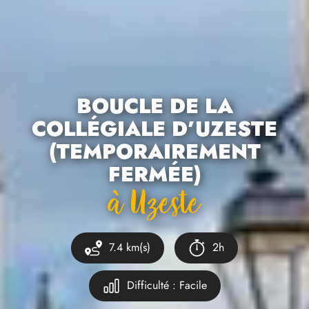
BOUCLE DE LA
COLLÉGIALE D’UZESTE
(TEMPORAIREMENT
FERMÉE)
À Uzeste
7.4 km(s)
2h
Difficulté : Facile