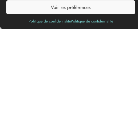
Voir les préférences
Politique de confidentialité
Politique de confidentialité
1
© DINUM (data.gouv.fr)
© OpenMapTiles
© Contributeurs