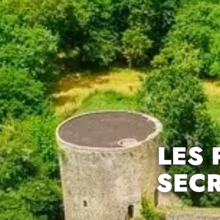
LES 
SECR