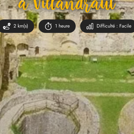
À Villandraut
2 km(s)
1 heure
Difficulté : Facile