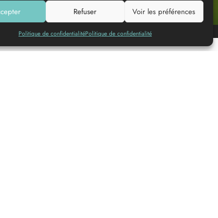
cepter
Refuser
Voir les préférences
Ajouter à ma liste
Politique de confidentialité
Politique de confidentialité
© DINUM (data.gouv.fr)
© OpenMapTiles
© Contributeurs
OpenStreetMap
Les
coordonnées
Village de Villandraut
33730
VILLANDRAUT
+33 5 56 25 31 41
mairiedevillandraut@wanadoo.fr
Site internet