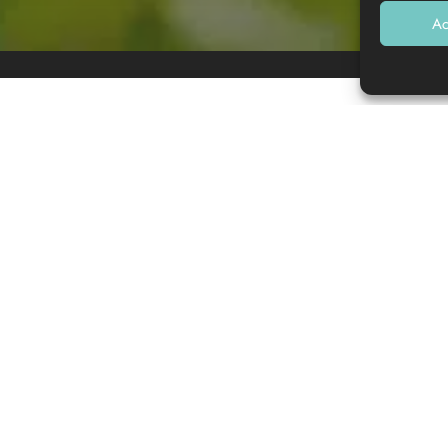
Ac
habitants, est située dans la forêt des Landes de Gascogne
de Bordeaux. Riche d’un magnifique château médiéval (époque
breuses infrastructures sportives et culturelles (musée, club
 visiteurs dans ses hôtels, chambres d’hôtes, gîtes,
et horaires
ouverture