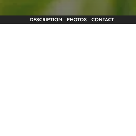
DESCRIPTION
PHOTOS
CONTACT
La commune de Villandraut qui compte un millier d’
sur la rivière appelée le Ciron et au sud-sud-est 
clémentine), au cœur de son bourg, elle offre de nom
nautique…) et peut également accueillir les nombreux
camping, restaurants, etc….
Animaux acceptés
Dates 
d'