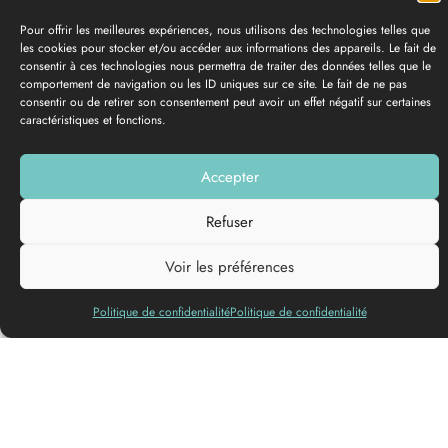
Pour offrir les meilleures expériences, nous utilisons des technologies telles que
les cookies pour stocker et/ou accéder aux informations des appareils. Le fait de
consentir à ces technologies nous permettra de traiter des données telles que le
comportement de navigation ou les ID uniques sur ce site. Le fait de ne pas
consentir ou de retirer son consentement peut avoir un effet négatif sur certaines
caractéristiques et fonctions.
GALERIE PHOTOS
Ajouter à ma liste
Accepter
Refuser
Langues
Voir les préférences
parlées
Politique de confidentialité
Politique de confidentialité
Le Domaine des Perchés vous ouvre ses portes pour une
parenthèse œnotouristique immersives d’1h à 1h30, en français
ou en anglais, pour 2 personnes et pour les groupes. Ces
visites peuvent être privatisées pour un moment privilégié au
cœur du vignoble.