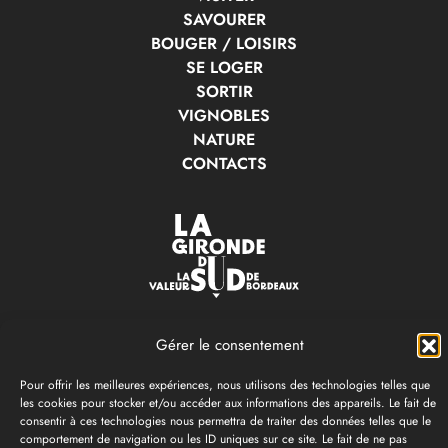
SAVOURER
BOUGER / LOISIRS
SE LOGER
SORTIR
VIGNOBLES
NATURE
CONTACTS
OFFICE DE TOURISME & DES LOISIRS
LA GIRONDE DU SUD
Gérer le consentement
Langon
-
Saint-Macaire
-
Bazas
-
Cadillac-sur-garonne
Pour offrir les meilleures expériences, nous utilisons des technologies telles que
les cookies pour stocker et/ou accéder aux informations des appareils. Le fait de
Ouvert toute l'année
consentir à ces technologies nous permettra de traiter des données telles que le
comportement de navigation ou les ID uniques sur ce site. Le fait de ne pas
05 56 63 68 00