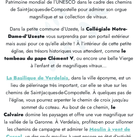
Patrimoine mondial de l’UNESCO dans le cadre des chemins
de Saint-Jacques-de-Compostelle pour admirer son orgue
magnifique et sa collection de vitraux.
Dans la petite commune d’Uzeste, la
Collégiale Notre-
Dame-d’Uzeste
vous surprendra par son portail extérieur
mais aussi pour ce qu’elle abrite ! À l’intérieur de cette petite
église, des trésors historiques vous attendent, comme
le
tombeau du pape Clément V
, ou encore une belle Vierge
à l’enfant et de magnifiques vitraux…
La Basilique de Verdelais
, dans la ville éponyme, est un
lieu de pèlerinage très important, car elle se situe sur les
chemins de Saint-Jacques-de-Compostelle. À quelques pas de
l’église, vous pourrez arpenter le chemin de croix jusqu’au
sommet du coteau. Au bout de ce chemin,
le
Calvaire
domine les paysages et offre une vue magnifique sur
la vallée de la Garonne. À Verdelais, profitez-en pour sillonner
les chemins de campagne et admirer le
Moulin à vent de
Cussol
,
un des seuls moulins à vent encore en état d’activité