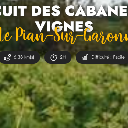
CUIT DES CABANE
VIGNES
À Le Pian-Sur-Garon
6.38 km(s)
2H
Difficulté : Facile